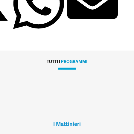
TUTTI I
PROGRAMMI
I Mattinieri