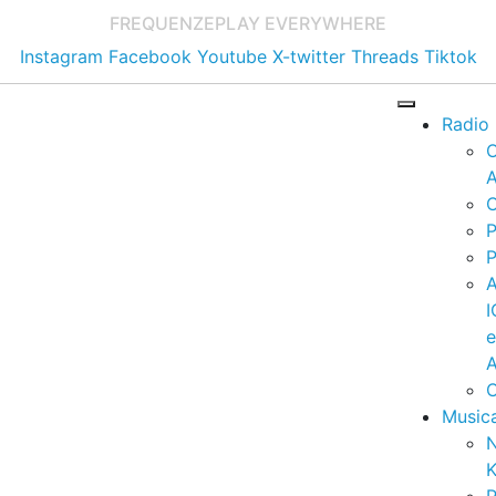
FREQUENZE
PLAY EVERYWHERE
Instagram
Facebook
Youtube
X-twitter
Threads
Tiktok
Radio
A
C
P
P
I
A
C
Music
K