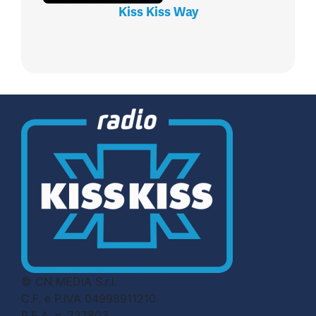
Kiss Kiss Way
© CN MEDIA S.r.l.
C.F. e P.IVA 04998911210
R.E.A. n. 727803