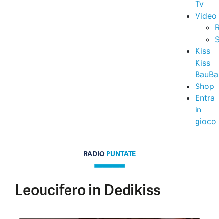
Tv
Video
R
S
Kiss
Kiss
BauBa
Shop
Entra
in
gioco
RADIO
PUNTATE
Leoucifero in Dedikiss