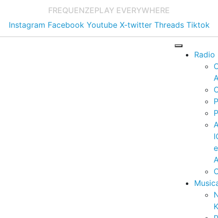
FREQUENZE
PLAY EVERYWHERE
Instagram
Facebook
Youtube
X-twitter
Threads
Tiktok
Radio
A
C
P
P
I
A
C
Music
K