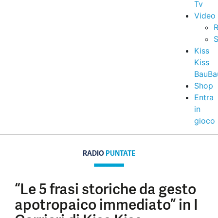
Tv
Video
R
S
Kiss
Kiss
BauBa
Shop
Entra
in
gioco
RADIO
PUNTATE
“Le 5 frasi storiche da gesto
apotropaico immediato” in I