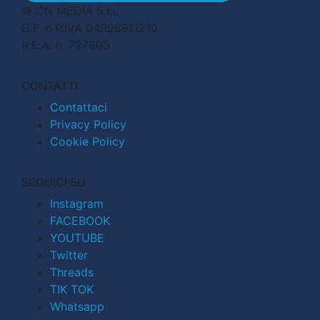
© CN MEDIA S.r.l.
C.F. e P.IVA 04998911210
R.E.A. n. 727803
CONTATTI
Contattaci
Privacy Policy
Cookie Policy
SEGUICI SU
Instagram
FACEBOOK
YOUTUBE
Twitter
Threads
TIK TOK
Whatsapp