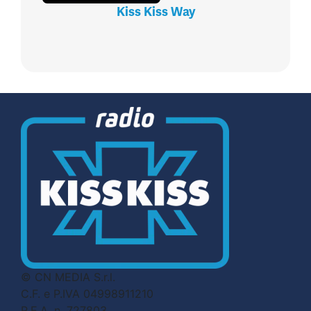
Kiss Kiss Way
© CN MEDIA S.r.l.
C.F. e P.IVA 04998911210
R.E.A. n. 727803