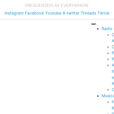
FREQUENZE
PLAY EVERYWHERE
Instagram
Facebook
Youtube
X-twitter
Threads
Tiktok
Radio
A
C
P
P
I
A
C
Music
K