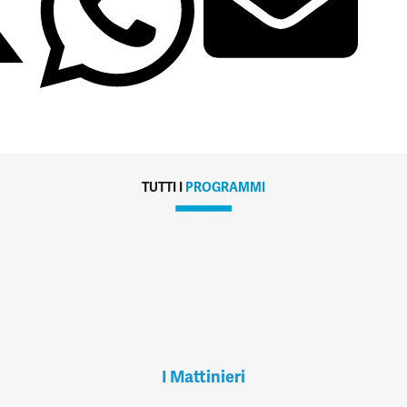
TUTTI I
PROGRAMMI
I Mattinieri