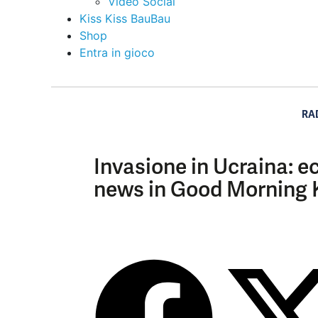
Video Social
Kiss Kiss BauBau
Shop
Entra in gioco
RA
Invasione in Ucraina: e
news in Good Morning K