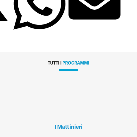
TUTTI I
PROGRAMMI
I Mattinieri