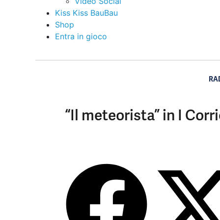
Video Social
Kiss Kiss BauBau
Shop
Entra in gioco
RA
“Il meteorista” in I Corri