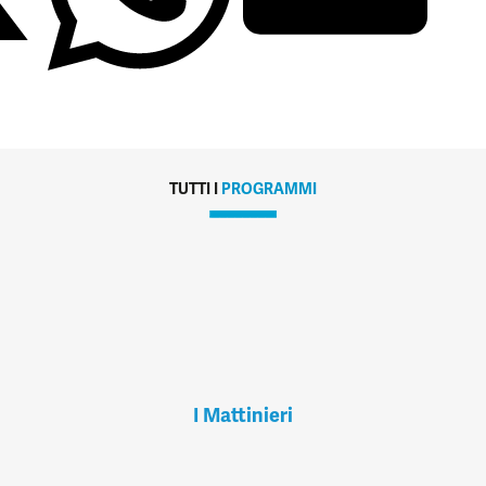
TUTTI I
PROGRAMMI
I Mattinieri