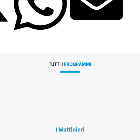
TUTTI I
PROGRAMMI
I Mattinieri