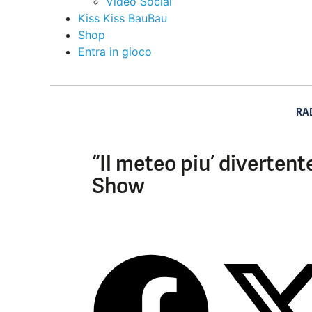
Video Social
Kiss Kiss BauBau
Shop
Entra in gioco
RA
“Il meteo piu’ divertent
Show