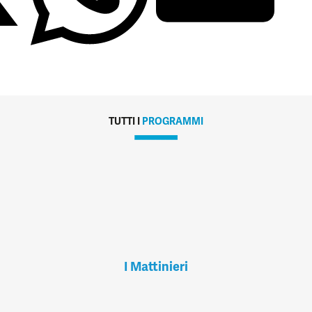
TUTTI I
PROGRAMMI
I Mattinieri