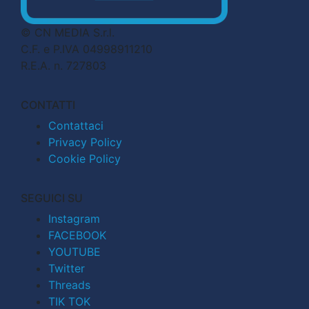
© CN MEDIA S.r.l.
C.F. e P.IVA 04998911210
R.E.A. n. 727803
CONTATTI
Contattaci
Privacy Policy
Cookie Policy
SEGUICI SU
Instagram
FACEBOOK
YOUTUBE
Twitter
Threads
TIK TOK