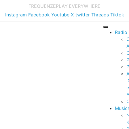
FREQUENZE
PLAY EVERYWHERE
Instagram
Facebook
Youtube
X-twitter
Threads
Tiktok
Radio
A
C
P
P
I
A
C
Music
K