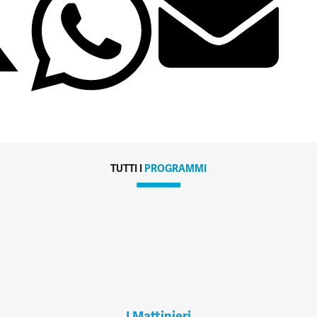
TUTTI I
PROGRAMMI
I Mattinieri