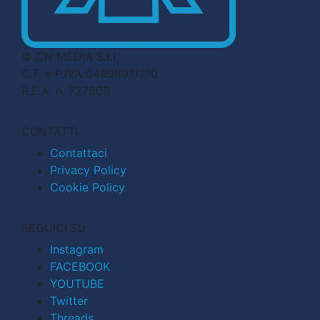
© CN MEDIA S.r.l.
C.F. e P.IVA 04998911210
R.E.A. n. 727803
CONTATTI
Contattaci
Privacy Policy
Cookie Policy
SEGUICI SU
Instagram
FACEBOOK
YOUTUBE
Twitter
Threads