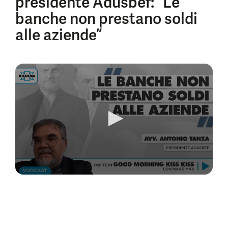
presidente Adusbef: “Le
banche non prestano soldi
alle aziende”
0
seconds
of
5
minutes,
46
seconds