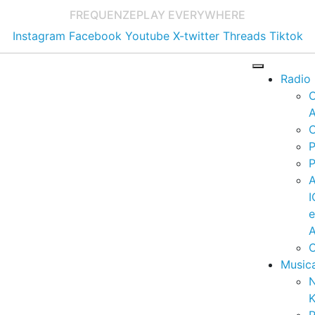
FREQUENZE
PLAY EVERYWHERE
Instagram
Facebook
Youtube
X-twitter
Threads
Tiktok
Radio
A
C
P
P
I
A
C
Music
K