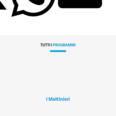
TUTTI I
PROGRAMMI
I Mattinieri