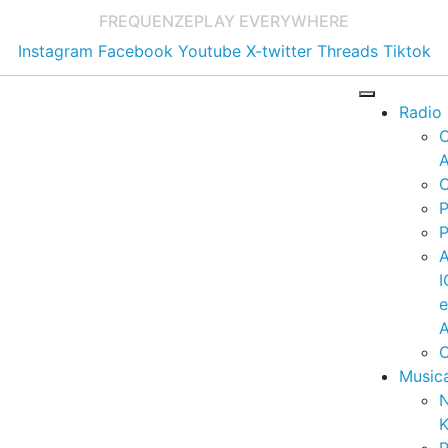
FREQUENZE
PLAY EVERYWHERE
Instagram
Facebook
Youtube
X-twitter
Threads
Tiktok
Radio
A
C
P
P
I
A
C
Music
K