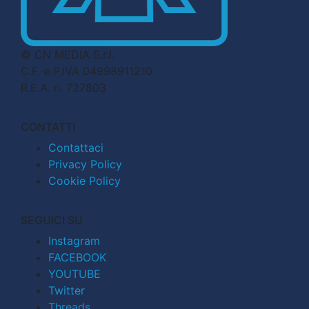
© CN MEDIA S.r.l.
C.F. e P.IVA 04998911210
R.E.A. n. 727803
CONTATTI
Contattaci
Privacy Policy
Cookie Policy
SEGUICI SU
Instagram
FACEBOOK
YOUTUBE
Twitter
Threads