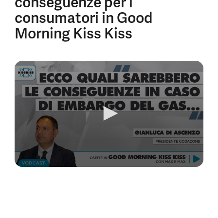
conseguenze per i
consumatori in Good
Morning Kiss Kiss
0
seconds
of
6
minutes,
1
second