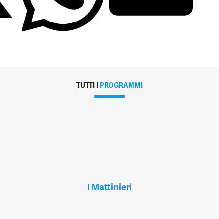
TUTTI I
PROGRAMMI
I Mattinieri