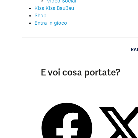
Video Social
Kiss Kiss BauBau
Shop
Entra in gioco
RA
E voi cosa portate?