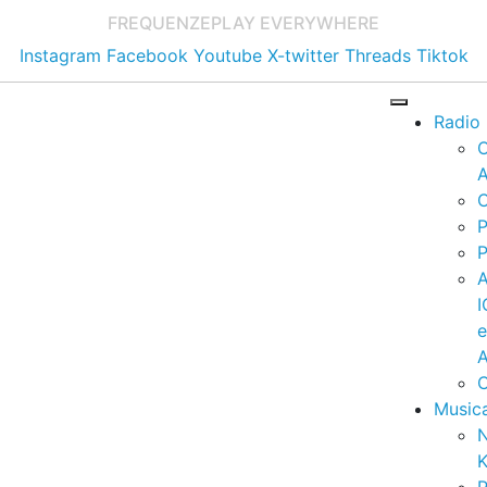
FREQUENZE
PLAY EVERYWHERE
Instagram
Facebook
Youtube
X-twitter
Threads
Tiktok
Radio
A
C
P
P
I
A
C
Music
K