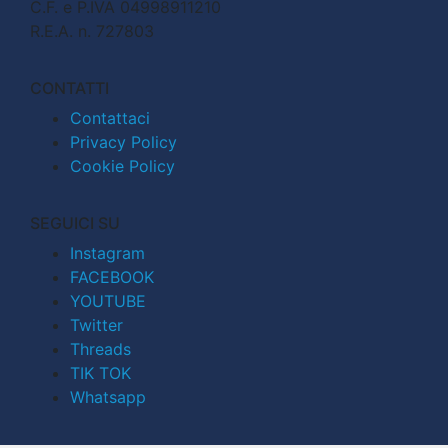
C.F. e P.IVA 04998911210
R.E.A. n. 727803
CONTATTI
Contattaci
Privacy Policy
Cookie Policy
SEGUICI SU
Instagram
FACEBOOK
YOUTUBE
Twitter
Threads
TIK TOK
Whatsapp