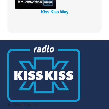
Kiss Kiss Way
© CN MEDIA S.r.l.