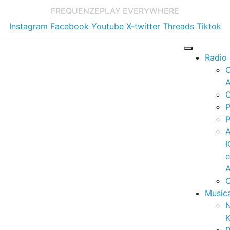
FREQUENZE
PLAY EVERYWHERE
Instagram
Facebook
Youtube
X-twitter
Threads
Tiktok
Radio
A
C
P
P
I
A
C
Music
K