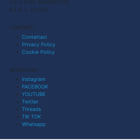
C.F. e P.IVA 04998911210
R.E.A. n. 727803
CONTATTI
Contattaci
Privacy Policy
Cookie Policy
SEGUICI SU
Instagram
FACEBOOK
YOUTUBE
Twitter
Threads
TIK TOK
Whatsapp