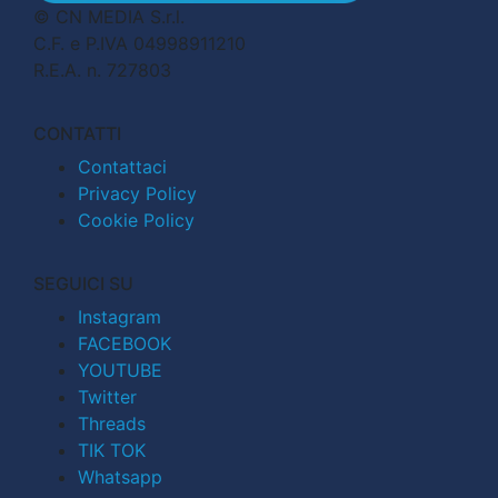
© CN MEDIA S.r.l.
C.F. e P.IVA 04998911210
R.E.A. n. 727803
CONTATTI
Contattaci
Privacy Policy
Cookie Policy
SEGUICI SU
Instagram
FACEBOOK
YOUTUBE
Twitter
Threads
TIK TOK
Whatsapp