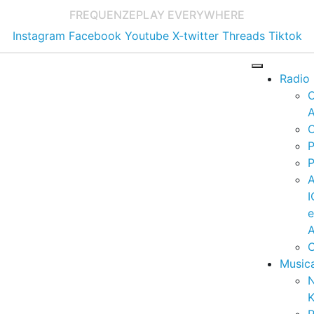
FREQUENZE
PLAY EVERYWHERE
Instagram
Facebook
Youtube
X-twitter
Threads
Tiktok
Radio
A
C
P
P
I
A
C
Music
K