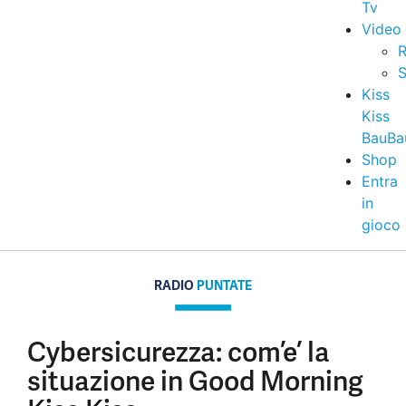
Tv
Video
R
S
Kiss
Kiss
BauBa
Shop
Entra
in
gioco
RADIO
PUNTATE
Cybersicurezza: com’e’ la
situazione in Good Morning