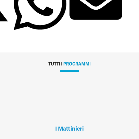
TUTTI I
PROGRAMMI
I Mattinieri