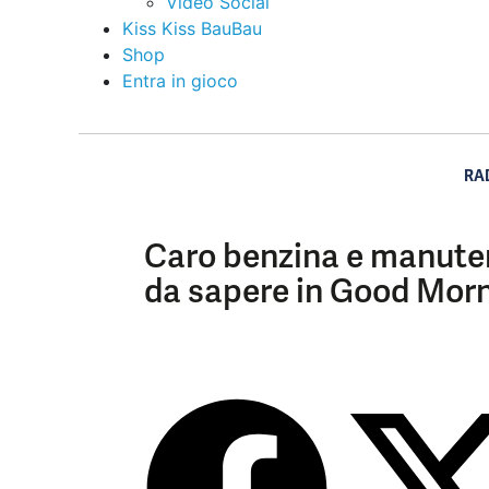
Video Social
Kiss Kiss BauBau
Shop
Entra in gioco
RA
Caro benzina e manutenz
da sapere in Good Morn