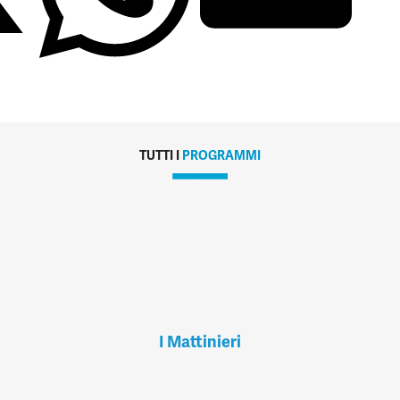
TUTTI I
PROGRAMMI
I Mattinieri