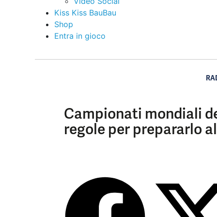
Video Social
Kiss Kiss BauBau
Shop
Entra in gioco
RA
Campionati mondiali del
regole per prepararlo a