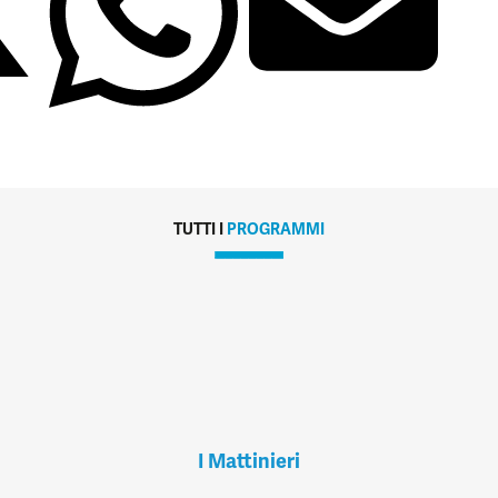
TUTTI I
PROGRAMMI
I Mattinieri