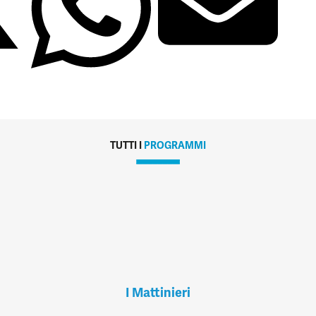
TUTTI I
PROGRAMMI
I Mattinieri