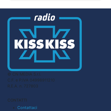
© CN MEDIA S.r.l.
C.F. e P.IVA 04998911210
R.E.A. n. 727803
CONTATTI
Contattaci