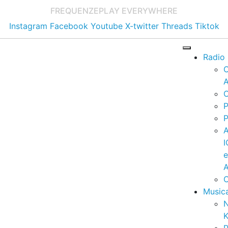
FREQUENZE
PLAY EVERYWHERE
Instagram
Facebook
Youtube
X-twitter
Threads
Tiktok
Radio
A
C
P
P
I
A
C
Music
K