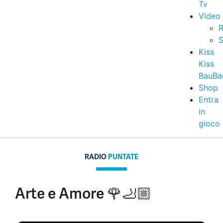
Tv
Video
R
S
Kiss
Kiss
BauBa
Shop
Entra
in
gioco
RADIO
PUNTATE
Arte e Amore 🌹🦶🏼