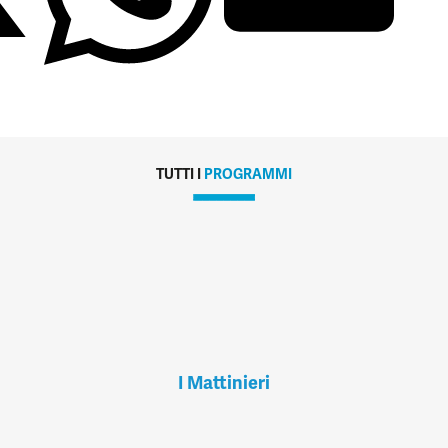
TUTTI I
PROGRAMMI
I Mattinieri