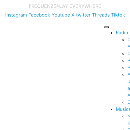
FREQUENZE
PLAY EVERYWHERE
Instagram
Facebook
Youtube
X-twitter
Threads
Tiktok
Radio
A
C
P
P
I
A
C
Music
K