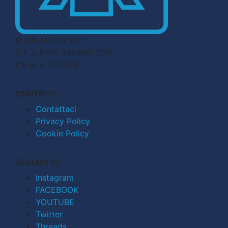
© CN MEDIA S.r.l.
C.F. e P.IVA 04998911210
R.E.A. n. 727803
CONTATTI
Contattaci
Privacy Policy
Cookie Policy
SEGUICI SU
Instagram
FACEBOOK
YOUTUBE
Twitter
Threads