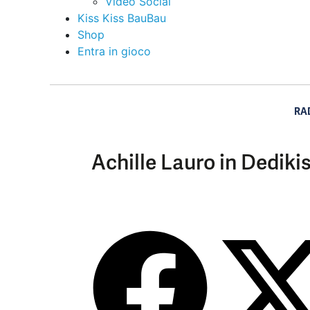
Video Social
Kiss Kiss BauBau
Shop
Entra in gioco
RA
Achille Lauro in Dediki