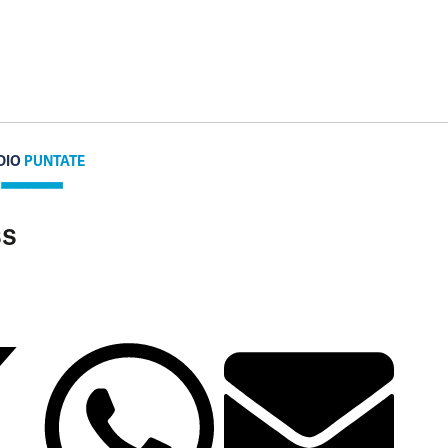
DIO
PUNTATE
ss