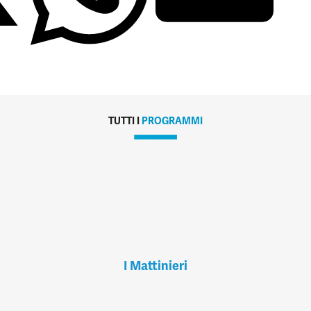
TUTTI I
PROGRAMMI
I Mattinieri