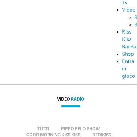
Tv
Video
R
S
Kiss
Kiss
BauBa
Shop
Entra
in
gioco
VIDEO
RADIO
TUTTI
PIPPO PELO SHOW
GOOD MORNING KISS KISS
DEDIKISS