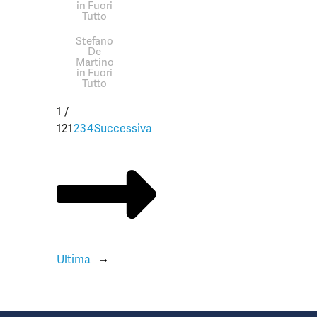
in Fuori
Tutto
Stefano
De
Martino
in Fuori
Tutto
1 /
12
1
2
3
4
Successiva
Ultima