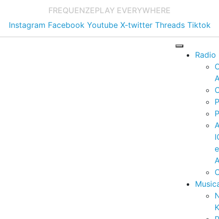
FREQUENZE
PLAY EVERYWHERE
Instagram
Facebook
Youtube
X-twitter
Threads
Tiktok
Radio
A
C
P
P
I
A
C
Music
K