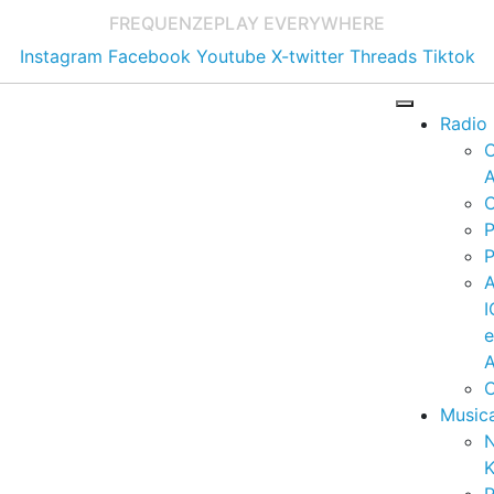
FREQUENZE
PLAY EVERYWHERE
Instagram
Facebook
Youtube
X-twitter
Threads
Tiktok
Radio
A
C
P
P
I
A
C
Music
K