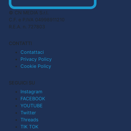
© CN MEDIA S.r.l.
C.F. e P.IVA 04998911210
R.E.A. n. 727803
CONTATTI
Contattaci
Privacy Policy
Cookie Policy
SEGUICI SU
Instagram
FACEBOOK
YOUTUBE
Twitter
Threads
TIK TOK