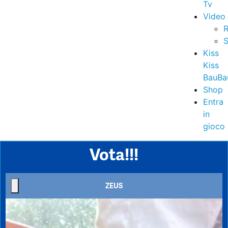
Tv
Video
R
S
Kiss
Kiss
BauBa
Shop
Entra
in
gioco
Vota!!!
ZEUS