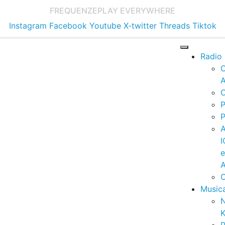
FREQUENZE
PLAY EVERYWHERE
Instagram
Facebook
Youtube
X-twitter
Threads
Tiktok
Radio
A
C
P
P
I
A
C
Music
K