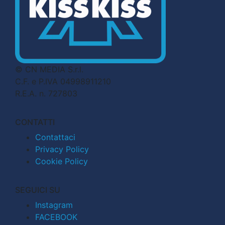
© CN MEDIA S.r.l.
C.F. e P.IVA 04998911210
R.E.A. n. 727803
CONTATTI
Contattaci
Privacy Policy
Cookie Policy
SEGUICI SU
Instagram
FACEBOOK