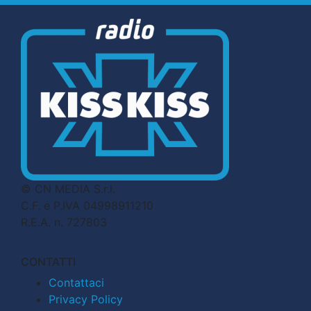
© CN MEDIA S.r.l.
C.F. e P.IVA 04998911210
R.E.A. n. 727803
CONTATTI
Contattaci
Privacy Policy