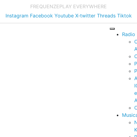
FREQUENZE
PLAY EVERYWHERE
Instagram
Facebook
Youtube
X-twitter
Threads
Tiktok
Radio
A
C
P
P
I
A
C
Music
K