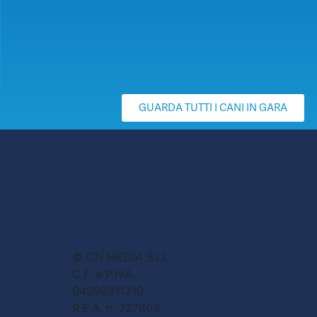
GUARDA TUTTI I CANI IN GARA
© CN MEDIA S.r.l.
C.F. e P.IVA
04998911210
R.E.A. n. 727803