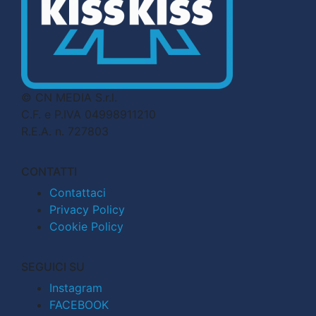
© CN MEDIA S.r.l.
C.F. e P.IVA 04998911210
R.E.A. n. 727803
CONTATTI
Contattaci
Privacy Policy
Cookie Policy
SEGUICI SU
Instagram
FACEBOOK