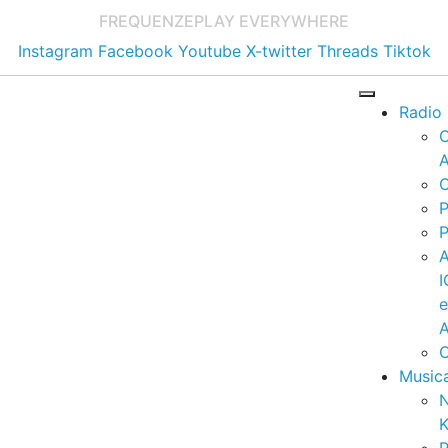
FREQUENZE
PLAY EVERYWHERE
Instagram
Facebook
Youtube
X-twitter
Threads
Tiktok
Radio
A
C
P
P
I
A
C
Music
K