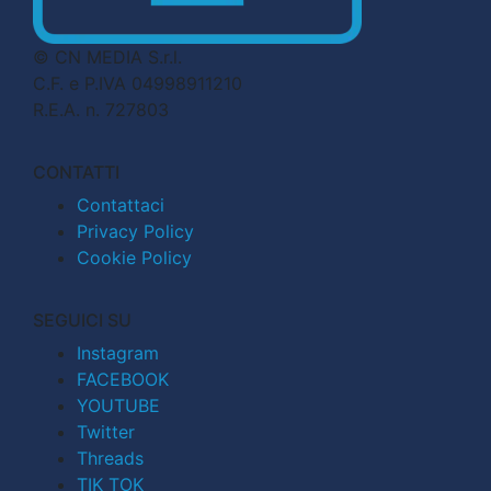
© CN MEDIA S.r.l.
C.F. e P.IVA 04998911210
R.E.A. n. 727803
CONTATTI
Contattaci
Privacy Policy
Cookie Policy
SEGUICI SU
Instagram
FACEBOOK
YOUTUBE
Twitter
Threads
TIK TOK