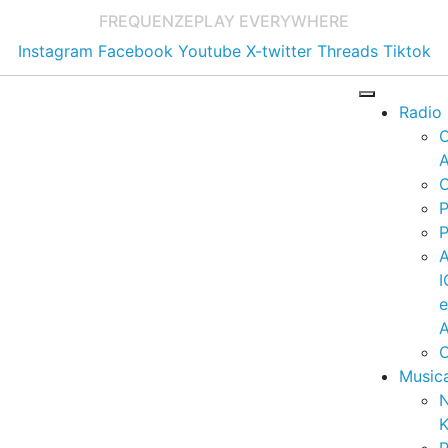
FREQUENZE
PLAY EVERYWHERE
Instagram
Facebook
Youtube
X-twitter
Threads
Tiktok
Radio
A
C
P
P
I
A
C
Music
K