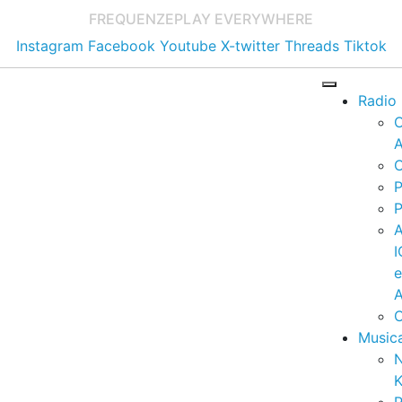
FREQUENZE
PLAY EVERYWHERE
Instagram
Facebook
Youtube
X-twitter
Threads
Tiktok
Radio
A
C
P
P
I
A
C
Music
K