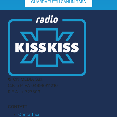
GUARDA TUTTI I CANI IN GARA
© CN MEDIA S.r.l.
C.F. e P.IVA 04998911210
R.E.A. n. 727803
CONTATTI
Contattaci