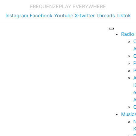
FREQUENZE
PLAY EVERYWHERE
Instagram
Facebook
Youtube
X-twitter
Threads
Tiktok
Radio
A
C
P
P
I
A
C
Music
K