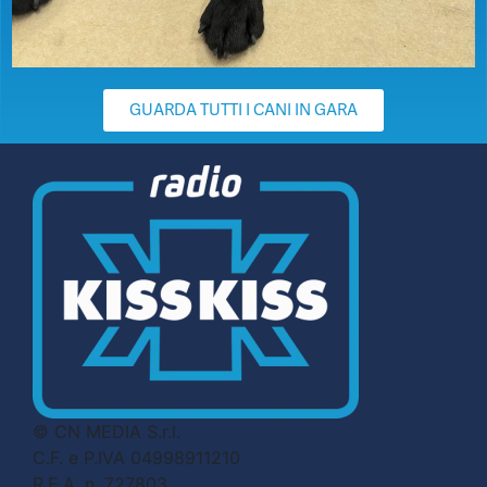
GUARDA TUTTI I CANI IN GARA
© CN MEDIA S.r.l.
C.F. e P.IVA 04998911210
R.E.A. n. 727803