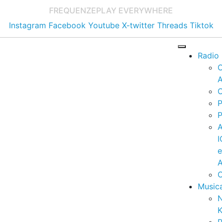
FREQUENZE
PLAY EVERYWHERE
Instagram
Facebook
Youtube
X-twitter
Threads
Tiktok
Radio
A
C
P
P
I
A
C
Music
K