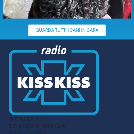
GUARDA TUTTI I CANI IN GARA
© CN MEDIA S.r.l.
C.F. e P.IVA 04998911210
R.E.A. n. 727803