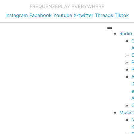
FREQUENZE
PLAY EVERYWHERE
Instagram
Facebook
Youtube
X-twitter
Threads
Tiktok
Radio
A
C
P
P
I
A
C
Music
K