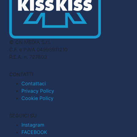
© CN MEDIA S.r.l.
C.F. e P.IVA 04998911210
R.E.A. n. 727803
CONTATTI
Contattaci
Privacy Policy
Cookie Policy
SEGUICI SU
Instagram
FACEBOOK