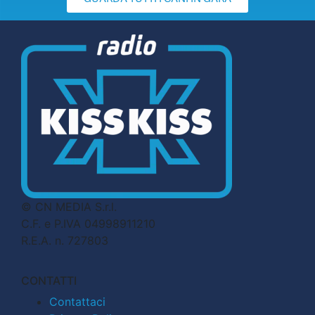
© CN MEDIA S.r.l.
C.F. e P.IVA 04998911210
R.E.A. n. 727803
CONTATTI
Contattaci