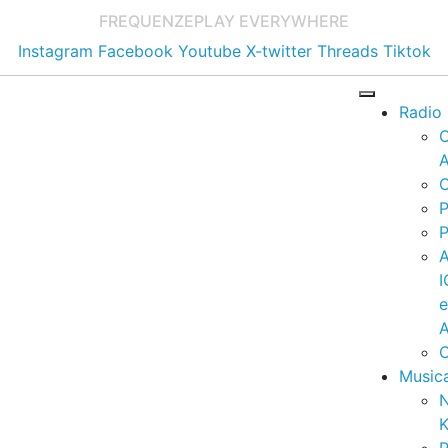
FREQUENZE
PLAY EVERYWHERE
Instagram
Facebook
Youtube
X-twitter
Threads
Tiktok
Radio
A
C
P
P
I
A
C
Music
K