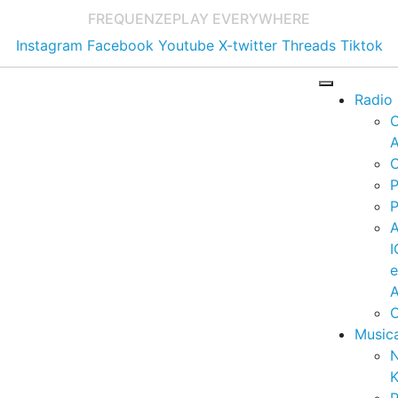
FREQUENZE
PLAY EVERYWHERE
Instagram
Facebook
Youtube
X-twitter
Threads
Tiktok
Radio
A
C
P
P
I
A
C
Music
K