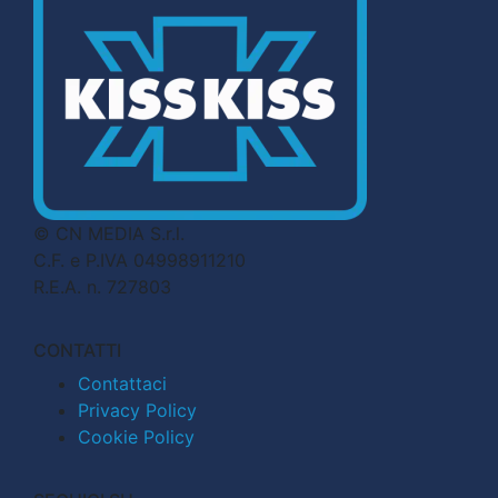
© CN MEDIA S.r.l.
C.F. e P.IVA 04998911210
R.E.A. n. 727803
CONTATTI
Contattaci
Privacy Policy
Cookie Policy