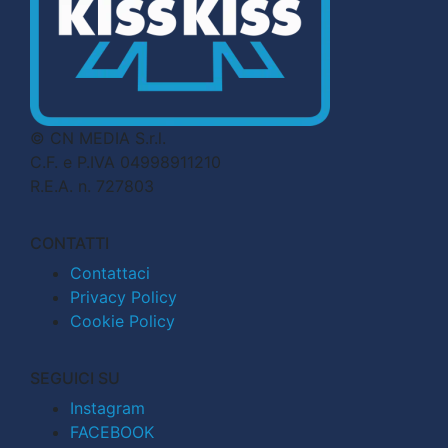
© CN MEDIA S.r.l.
C.F. e P.IVA 04998911210
R.E.A. n. 727803
CONTATTI
Contattaci
Privacy Policy
Cookie Policy
SEGUICI SU
Instagram
FACEBOOK