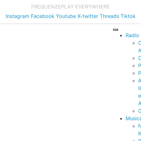
FREQUENZE
PLAY EVERYWHERE
Instagram
Facebook
Youtube
X-twitter
Threads
Tiktok
Radio
A
C
P
P
I
A
C
Music
K