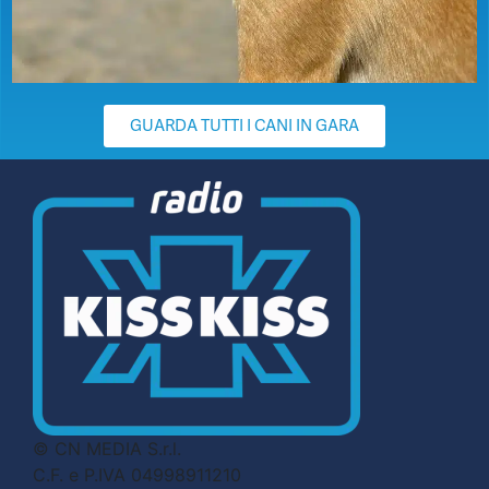
GUARDA TUTTI I CANI IN GARA
© CN MEDIA S.r.l.
C.F. e P.IVA 04998911210