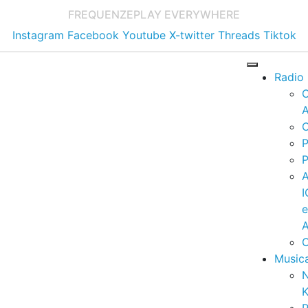
FREQUENZE
PLAY EVERYWHERE
Instagram
Facebook
Youtube
X-twitter
Threads
Tiktok
Radio
A
C
P
P
I
A
C
Music
K