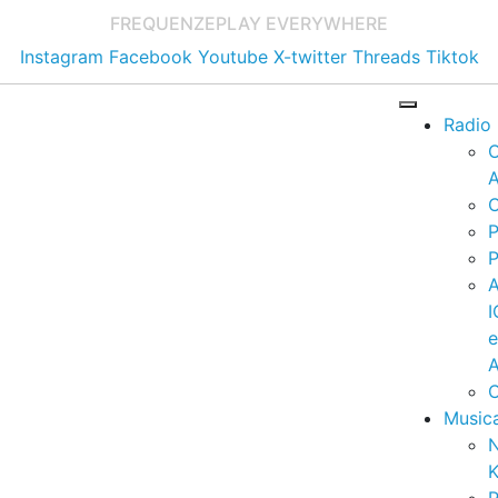
FREQUENZE
PLAY EVERYWHERE
Instagram
Facebook
Youtube
X-twitter
Threads
Tiktok
Radio
A
C
P
P
I
A
C
Music
K