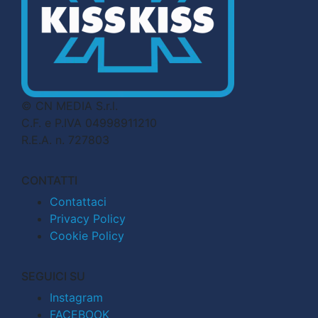
© CN MEDIA S.r.l.
C.F. e P.IVA 04998911210
R.E.A. n. 727803
CONTATTI
Contattaci
Privacy Policy
Cookie Policy
SEGUICI SU
Instagram
FACEBOOK