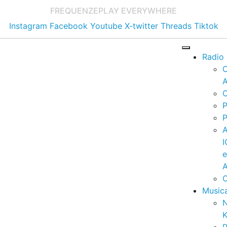
FREQUENZE
PLAY EVERYWHERE
Instagram
Facebook
Youtube
X-twitter
Threads
Tiktok
Radio
A
C
P
P
I
A
C
Music
K