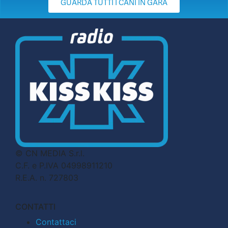
GUARDA TUTTI I CANI IN GARA
© CN MEDIA S.r.l.
C.F. e P.IVA 04998911210
R.E.A. n. 727803
CONTATTI
Contattaci