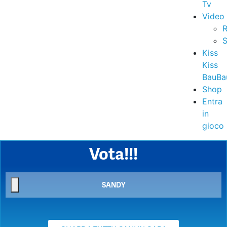
Tv
Video
R
S
Kiss
Kiss
BauBa
Shop
Entra
in
gioco
Vota!!!
SANDY