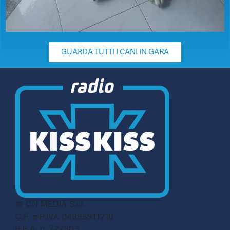
GUARDA TUTTI I CANI IN GARA
© CN MEDIA S.r.l.
C.F. e P.IVA 04998911210
R.E.A. n. 727803