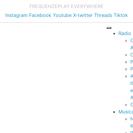
FREQUENZE
PLAY EVERYWHERE
Instagram
Facebook
Youtube
X-twitter
Threads
Tiktok
Radio
A
C
P
P
I
A
C
Music
K