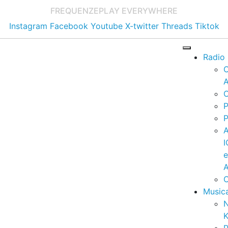
FREQUENZE
PLAY EVERYWHERE
Instagram
Facebook
Youtube
X-twitter
Threads
Tiktok
Radio
A
C
P
P
I
A
C
Music
K