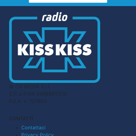
© CN MEDIA S.r.l.
C.F. e P.IVA 04998911210
R.E.A. n. 727803
CONTATTI
Contattaci
Privacy Policy