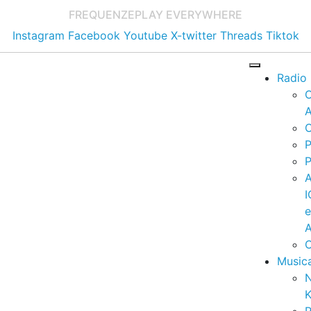
FREQUENZE
PLAY EVERYWHERE
Instagram
Facebook
Youtube
X-twitter
Threads
Tiktok
Radio
A
C
P
P
I
A
C
Music
K