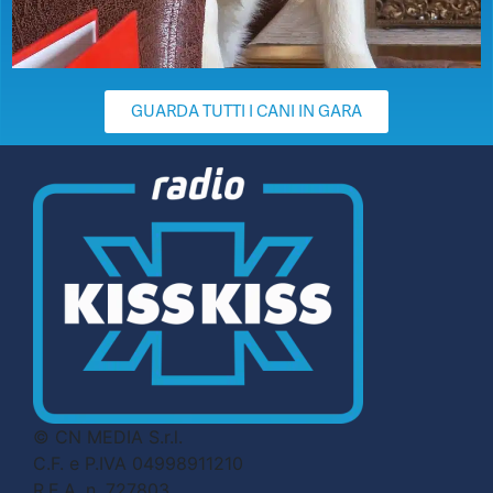
GUARDA TUTTI I CANI IN GARA
© CN MEDIA S.r.l.
C.F. e P.IVA 04998911210
R.E.A. n. 727803