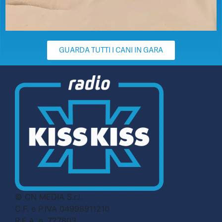
GUARDA TUTTI I CANI IN GARA
© CN MEDIA S.r.l.
C.F. e P.IVA 04998911210
R.E.A. n. 727803