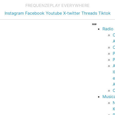
FREQUENZE
PLAY EVERYWHERE
Instagram
Facebook
Youtube
X-twitter
Threads
Tiktok
Radio
A
C
P
P
I
A
C
Music
K