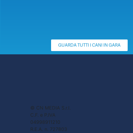
GUARDA TUTTI I CANI IN GARA
© CN MEDIA S.r.l.
C.F. e P.IVA
04998911210
R.E.A. n. 727803