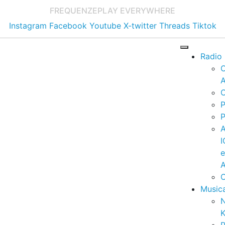
FREQUENZE
PLAY EVERYWHERE
Instagram
Facebook
Youtube
X-twitter
Threads
Tiktok
Radio
A
C
P
P
I
A
C
Music
K