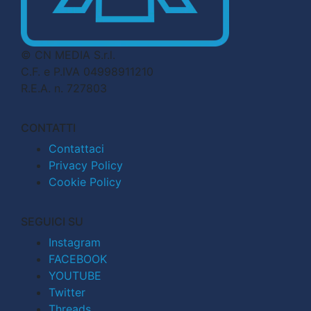
© CN MEDIA S.r.l.
C.F. e P.IVA 04998911210
R.E.A. n. 727803
CONTATTI
Contattaci
Privacy Policy
Cookie Policy
SEGUICI SU
Instagram
FACEBOOK
YOUTUBE
Twitter
Threads