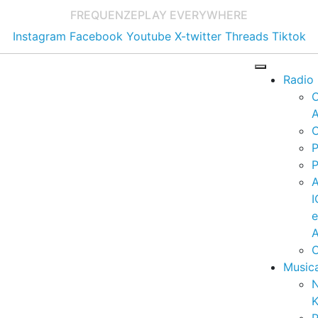
FREQUENZE
PLAY EVERYWHERE
Instagram
Facebook
Youtube
X-twitter
Threads
Tiktok
Radio
A
C
P
P
I
A
C
Music
K