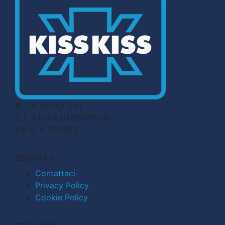
© CN MEDIA S.r.l.
C.F. e P.IVA 04998911210
R.E.A. n. 727803
CONTATTI
Contattaci
Privacy Policy
Cookie Policy